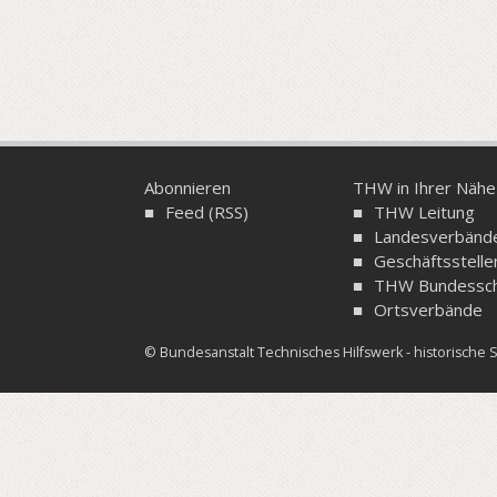
Abonnieren
THW in Ihrer Nähe
Feed (RSS)
THW Leitung
Landesverbänd
Geschäftsstelle
THW Bundessch
Ortsverbände
© Bundesanstalt Technisches Hilfswerk - historisch