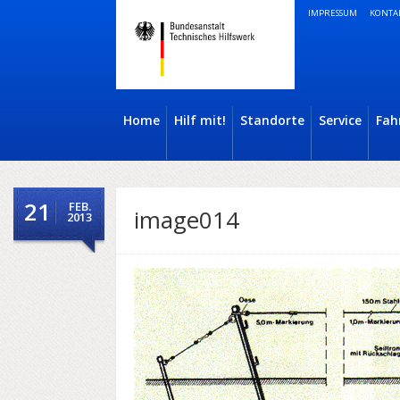
IMPRESSUM
KONTA
Home
Hilf mit!
Standorte
Service
Fah
21
FEB.
image014
2013