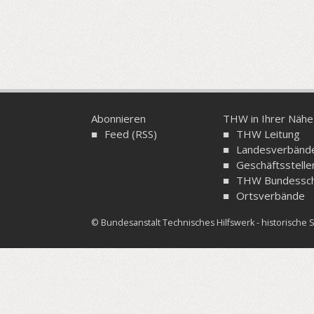
Abonnieren
THW in Ihrer Nähe
Feed (RSS)
THW Leitung
Landesverbänd
Geschäftsstelle
THW Bundessch
Ortsverbände
© Bundesanstalt Technisches Hilfswerk - historisch