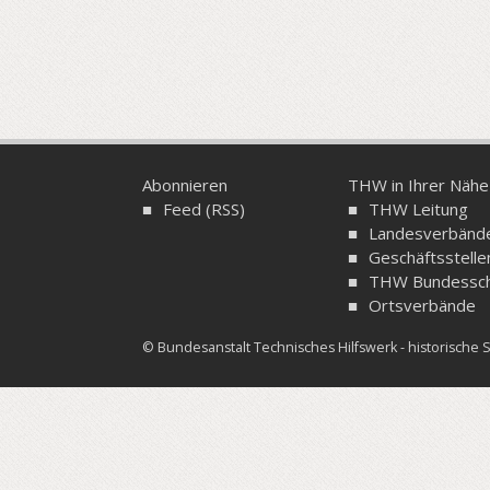
Abonnieren
THW in Ihrer Nähe
Feed (RSS)
THW Leitung
Landesverbänd
Geschäftsstelle
THW Bundessch
Ortsverbände
© Bundesanstalt Technisches Hilfswerk - historisch