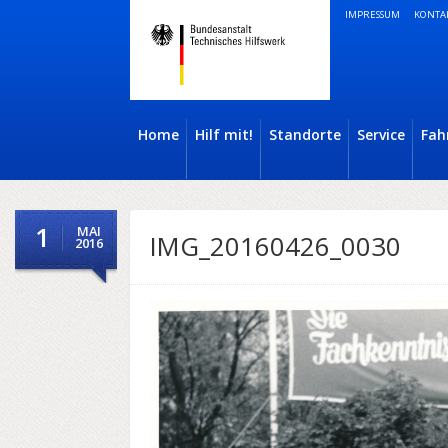
IMPRESSUM
KONTA
Home
Hilf mit!
Standorte
Service
Fah
1
MAI
IMG_20160426_0030
2016