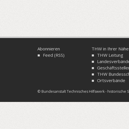
Abonnieren
THW in Ihrer Nähe
Feed (RSS)
THW Leitung
Landesverbänd
Geschäftsstelle
THW Bundessch
Ortsverbände
© Bundesanstalt Technisches Hilfswerk - historisch