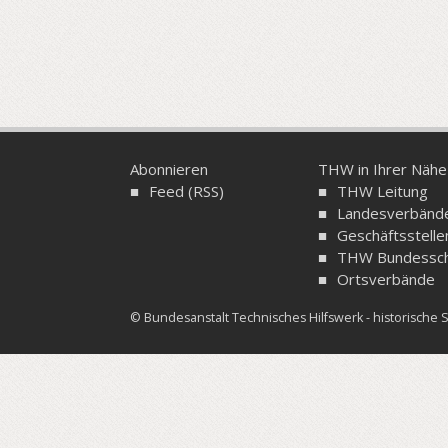
Abonnieren
THW in Ihrer Nähe
Feed (RSS)
THW Leitung
Landesverbänd
Geschäftsstelle
THW Bundessch
Ortsverbände
© Bundesanstalt Technisches Hilfswerk - historisch