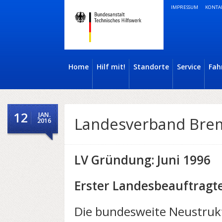
IMPRESSUM
KONTA
Home
Hilf mit!
Standorte
Service
Fah
12
JAN.
Landesverband Bre
2016
LV Gründung: Juni 1996
Erster Landesbeauftragte
Die bundesweite Neustruk