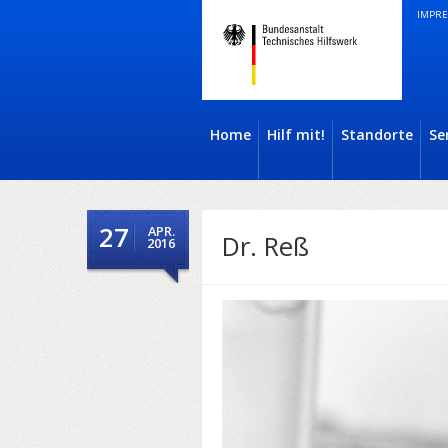
IMPRE
Home
Hilf mit!
Standorte
Se
27
APR.
Dr. Reß
2016