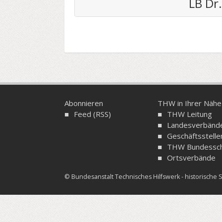
LB Dr
Abonnieren
THW in Ihrer Nähe
Feed (RSS)
THW Leitung
Landesverbänd
Geschäftsstelle
THW Bundessch
Ortsverbände
© Bundesanstalt Technisches Hilfswerk - historisch