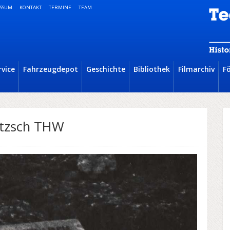
SSUM
KONTAKT
TERMINE
TEAM
rvice
Fahrzeugdepot
Geschichte
Bibliothek
Filmarchiv
F
itzsch THW