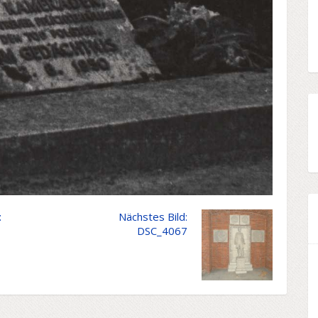
:
Nächstes Bild:
DSC_4067