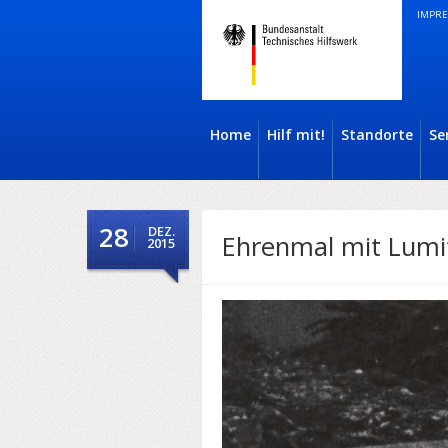
IMPRE
Home
Hilf mit!
Standorte
Se
28
DEZ.
Ehrenmal mit Lum
2015